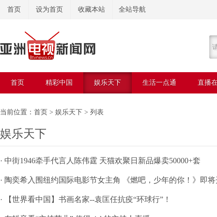
首页
设为首页
收藏本站
全站导航
首页
精彩中国
娱乐天下
生活一点通
直播
美容美体
当前位置：
首页
>
娱乐天下
> 列表
娱乐天下
· 中街1946牵手代言人陈伟霆 天猫欢聚日新品爆卖50000+套
· 陶奕希入围纽约国际电影节女主角 《燃吧，少年的你！》即将
· 【世界看中国】书画名家--袁匡任抗疫“环球行”！