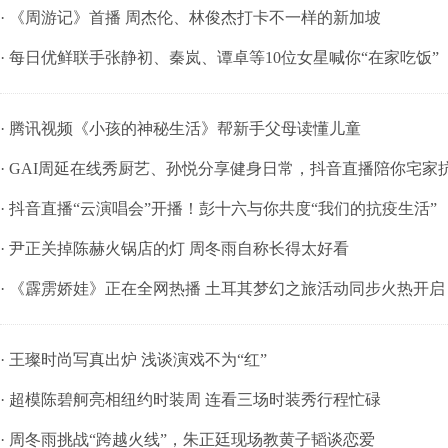
· 《周游记》首播 周杰伦、林俊杰打卡不一样的新加坡
· 每日优鲜联手张静初、秦岚、谭卓等10位女星喊你“在家吃饭”
· 腾讯视频《小孩的神秘生活》帮新手父母读懂儿童
· GAI周延在线秀厨艺、孙悦分享健身日常，抖音直播陪你宅家
· 抖音直播“云演唱会”开播！彭十六与你共度“我们的抗疫生活”
· 尹正关掉陈赫火锅店的灯 周冬雨自称长得太好看
· 《霹雳娇娃》正在全网热播 土耳其梦幻之旅活动同步火热开启
· 王璨时尚写真出炉 浅谈演戏不为“红”
· 超模陈碧舸亮相纽约时装周 连看三场时装秀行程忙碌
· 周冬雨挑战“跨越火线”，朱正廷现场教黄子韬谈恋爱