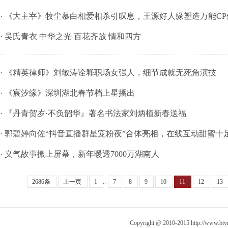
· 《大主宰》牧尘慕白相爱相杀引叹息，王源好人缘塑造万能CP
· 吴氏青衣 中华之光 百花齐放 情和四方
· 《精英律师》刘敏涛诠释职场女强人，细节成就无死角演技
· 《宸汐缘》深圳湖北春节档上星播出
· 『丹青贺岁·不负韶华』著名书法家刘炳植新春送福
· 郭碧婷向佐“抖音直播群星宠粉夜”合体亮相，在线互动甜蜜十
· 义气故事搬上屏幕，新年暖透7000万湖南人
2686条
上一页
1
..
7
8
9
10
11
12
13
Copyright @ 2010-2015
http://www.bt