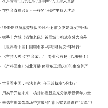
· 在抖音看“主持范儿”,值得pick的主持人直播
· 在抖音直播遇见不一样的“王牌”主持人沈涛
· UNINE成员嘉羿疑似欠钱不还 前女友奶绮发声回应
· 联手十六城《猫和老鼠》首届城市挑战赛盛大启幕
· 【世界看中国】国画名家--李明君抗疫“环球行”
· 《主持人秀出“抖音范儿”，专业和有趣可以兼得！》
· 《产科医生》湖北开播 佟丽娅王耀庆叩问生命尊严
· 世界看中国，书法名家--任玉岭抗疫“环球行”
· 用实干开创未来，杨烁热播新剧充分展示新青年力量
· 辛选主播蛋蛋单场带货破3亿 背后究竟是谁在“买单”？