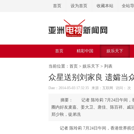
首页
设为首页
收藏本站
全站
首页
精彩中国
娱乐天下
美容美体
当前位置：
首页
>
娱乐天下
> 列表
众星送别刘家良 遗孀当
Date：2014-05-03 17:32:35 来源：互联网 访问：
次
记者 陈玲莉 7月24日午间，
圈内好友麦嘉、姜大卫、唐佳、陈百祥、戚冠
郑少秋，徒弟冼
记者 陈玲莉 7月24日午间，香港世界殡