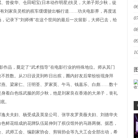
、曾俊华、仓田昭宝(日本动作明星)扶灵，大弟子郑少秋，徒
06
重
，装有刘家良灵棺的殡车缓缓驶出畅行道……功夫电影界，再度送
07
爆
，记录下“刘师傅”在这个世间的最后一次留影，大师已去，给
08
姐
09
家
10
扩
创
影作品，奠定了“武术指导”在电影行业的特殊地位。师从其门
不胜数。从23日设灵到昨日出殡，圈内好友后辈纷纷现身拜
家燕、梁家仁、汪明荃、罗家英、午马、钱嘉乐、白彪……数十
是身着白色练武服的郑少秋，他是刘家良在香港的大弟子，丧礼
到底。
逸夫夫妇、杨受成及英皇公司、张学友罗美薇夫妇、刘德华夫
白色鲜花组成的花牌队伍延伸到了殡仪馆外的马路两侧。据悉，
会、武师工会、编剧家协会、剪辑协会等九大工会全部出动，希