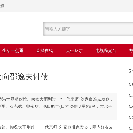
导航
生活一点通
直播在线
天生我才
电视曝光台
众向邵逸夫讨债
01
02
乐
香港世界殡仪馆。倾盆大雨刚过，“一代宗师”刘家良准点发丧，
03
军、石志斌、曾俊华、仓田昭宝(日本动作明星)扶灵，大弟子
朵
04
源
仪馆。倾盆大雨刚过，“一代宗师”刘家良准点发丧，圈内好友麦
05
唱