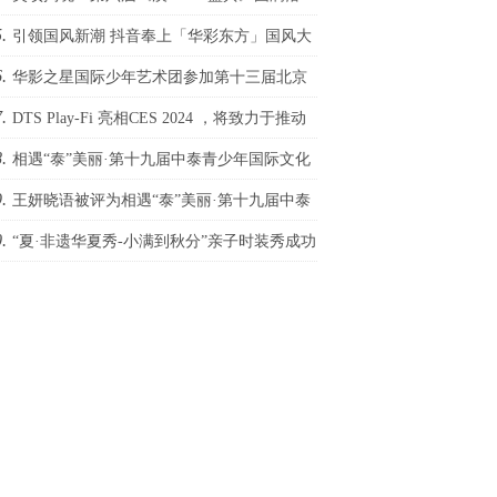
.
！
引领国风新潮 抖音奉上「华彩东方」国风大
.
华影之星国际少年艺术团参加第十三届北京
.
际网络电影展，传承电影梦
DTS Play-Fi 亮相CES 2024 ，将致力于推动
.
庭影院发展
相遇“泰”美丽·第十九届中泰青少年国际文化
.
术季圆满成功
王妍晓语被评为相遇“泰”美丽·第十九届中泰
.
少年国际文化艺术季外交小天使
“夏·非遗华夏秀-小满到秋分”亲子时装秀成功
办