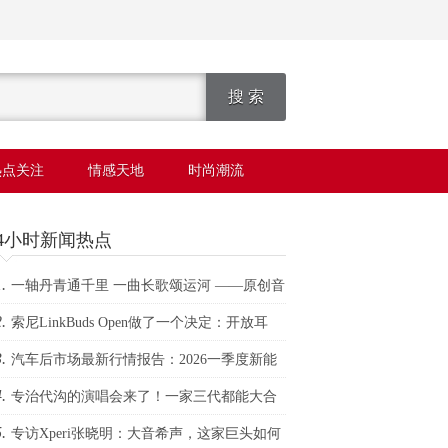
热点关注
情感天地
时尚潮流
24小时新闻热点
.
一轴丹青通千里 一曲长歌颂运河 ——原创音
.
剧《天地运河情之千里丹青》津门启幕展卷
索尼LinkBuds Open做了一个决定：开放耳
.
，世界更精彩
汽车后市场最新行情报告：2026一季度新能
.
维保台次暴涨20%，小米、问界成增长黑马
专治代沟的演唱会来了！一家三代都能大合
.
专访Xperi张晓明：大音希声，这家巨头如何