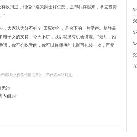
没有收到过，相信邵逸夫爵士好仁慈，是帮我存起来，拿去投资
05
幕
。”
06
餐
，大家认为好不好？”回应她的，是台下的一片掌声。翁静晶
07
国
多谢子女的支持，今天不讲，以后就没有机会讲啦。”最后，她
08
家
这番话，你不会吃亏的，你可以将师傅的电影再包装一次，再卖
09
艺
10
青
tvnews.cn刊载此文仅作传播之目的，不代表本站观点。
举
暗无边
髀内侧1寸