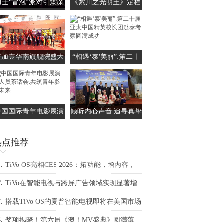
力士“冒泡”派对引爆深
《紫川之光明王》定档
圳 田曦薇带你解锁4款
0530 杨旭文刘宇宁张铭
留香沐浴新范式
恩三兄弟携手上演家族
保卫传奇
壹加壹华南旗舰院盛大
“相遇‘泰'美丽”:第二十
启航，国际医师部抗衰
届亚太中国精英校长团
中心崭新亮相
赴泰考察圆满成功
中国国际青年电影展演
倾听内心声音 追寻真挚
人员茶话会:共筑青年
爱情——观电影《如果
热点推荐
影视未来
爱就表白》有感
.
TiVo OS亮相CES 2026：拓功能，增内容，
.
生态
TiVo在智能电视与跨屏广告领域实现显著增
.
里程碑
搭载TiVo OS的夏普智能电视即将在美国市场
.
布
奖项揭晓！第六届《澳！MV盛典》圆满落