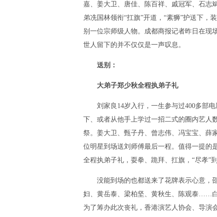
嘉、姜大卫、唐佳、陈百祥、戚冠军、石志斌
弟冼国林领衔“扛旗”开道，“素狮”护送下
别一位宗师级人物。成都商报记者昨日在现场
世人留下的并不仅仅是一声叹息。
送别：
大弟子郑少秋全程执弟子礼
刘家良14岁入行，一生参与过400多部电
下、或者从他手上学过一招二式的圈内艺人数
祭。姜大卫、甄子丹、曾志伟、冯宝宝、薛
位明星到场送刘师傅最后一程。值得一提的
全程执弟子礼，耍拳、跪拜、扛旗，“尽孝”
没能到场的也都送来了花牌表示心意，邵
妇、黄岳泰、梁柏坚、黄秋生、陈观泰……
为了筹办此次丧礼，香港演艺人协会、导演