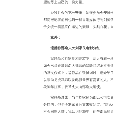
望能尽上自己的一份力量。
经过月余的充分安排，治丧委员会安排十
都商报记者前日也随一群香港媒体行到刘师
子女统一着黑底白镶边的素服，头戴白花，
意外：
遗孀称邵逸夫欠刘家良电影分红
翁静晶和刘家良相差27岁，两人有着一段
如今已是香港知名大律师的翁静晶继承丈夫遗
的辞灵仪式上，翁静晶在致悼词时，也介绍了
以帮助龙虎武师以及电影业界有需要的人。
段陈年往事，代替丈夫向邵逸夫追债。
翁静晶透露，当年刘家良为邵氏公司卖命
分红的，但至今刘家良分文未收到过。“这
不会同别人讲，我认识他30年，他帮邵氏拍