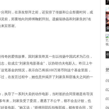
分周到，在亲友祭拜之前，还安排了传媒和公众祭奠时间，成
傅灵前，郑重地向刘师傅鞠躬拜别。遗孀翁静晶和刘家良的7名
向来宾答谢。
传奇的爱情故事。因刘家良终其一生以传扬中国武术为己任，
艺
志，欲成立“刘家良电影基金”，以协助功夫电影人。昨日上午
这笔基金的情况，表示自己将捐100万港币到这个基金里面，
不过，在发言过程中，她也意外揭开了刘家良和邵逸夫之间的一
01
02
扩
，执导了一系列大卖的动作电影，当时签的合同里都是有导演
03
长
么多年来，刘家良受了委屈，遭遇了不公平，都不会去计较，也
04
过好多电影。”她又说：“师傅同邵氏拍每部戏，都有签合同，写
发