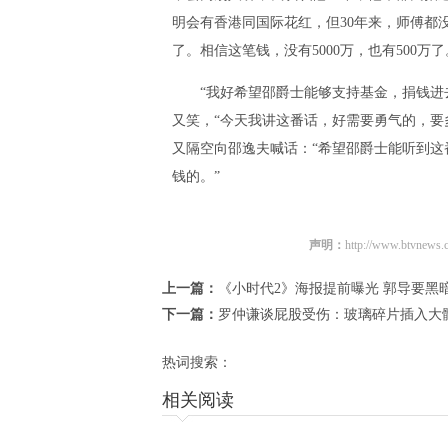
明会有香港同国际花红，但30年来，师傅都
了。相信这笔钱，没有5000万，也有500万了
“我好希望邵爵士能够支持基金，捐钱进去
又笑，“今天我讲这番话，好需要勇气的，要
又隔空向邵逸夫喊话：“希望邵爵士能听到
钱的。”
声明：
http://www.b
上一篇：
《小时代2》海报提前曝光 郭导要黑
下一篇：
罗仲谦谈屁股受伤：玻璃碎片插入大
热词搜索：
相关阅读