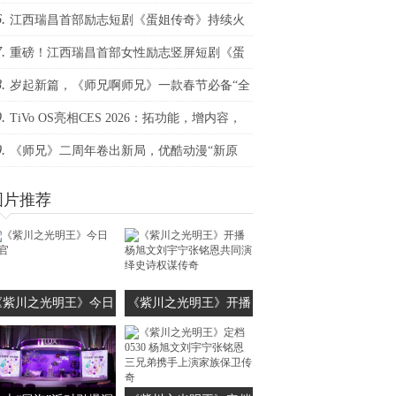
.
构你的全场景视听
江西瑞昌首部励志短剧《蛋姐传奇》持续火
.
！双平台数据刷新纪录，见证本土力量
重磅！江西瑞昌首部女性励志竖屏短剧《蛋
.
传奇》定档三八节
岁起新篇，《师兄啊师兄》一款春节必备“全
.
欢”国漫！
TiVo OS亮相CES 2026：拓功能，增内容，
.
生态
《师兄》二周年卷出新局，优酷动漫“新原
”战略完美升维！
图片推荐
《紫川之光明王》今日
《紫川之光明王》开播
收官
杨旭文刘宇宁张铭恩共
同演绎史诗权谋传奇