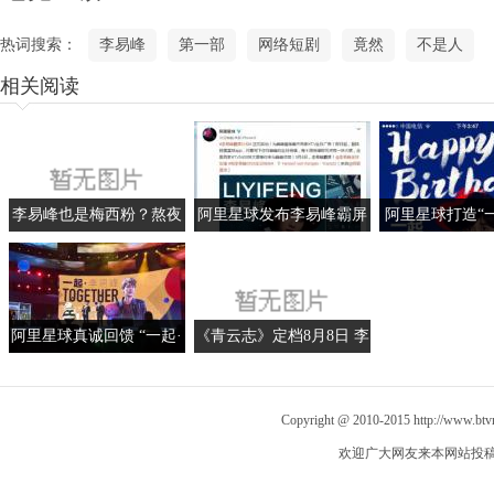
热词搜索：
李易峰
第一部
网络短剧
竟然
不是人
相关阅读
李易峰也是梅西粉？熬夜
阿里星球发布李易峰霸屏
阿里星球打造“
看球相约巴萨
计划 线下大屏庆生男神
峰”生日主题月
庆29岁生
阿里星球真诚回馈 “一起·
《青云志》定档8月8日 李
李易峰”见面会获700万星
易峰实力撩妹赵丽颖杨紫
球点赞
秀恩爱
Copyright @ 2010-2015
http://www.bt
欢迎广大网友来本网站投