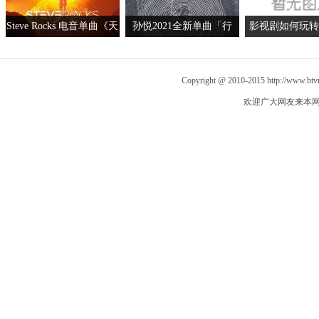
Steve Rocks 电音单曲《天
孙悦2021全新单曲「行
影视剧如何玩转
使ANGEL》上线 打破流
者」全网发布 复古唱腔温
蜜探找寻全新营
行与电子舞曲界限
暖如初
Copyright @ 2010-2015
http://www.bt
欢迎广大网友来本