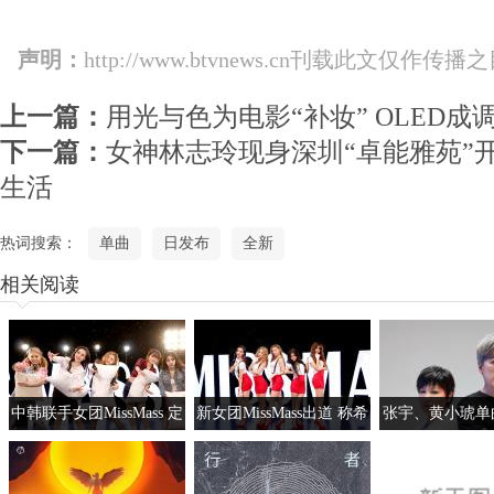
声明：
http://www.btvnews.cn刊载此文
上一篇：
用光与色为电影“补妆” OLED
下一篇：
女神林志玲现身深圳“卓能雅苑”
生活
热词搜索：
单曲
日发布
全新
相关阅读
中韩联手女团MissMass 定
新女团MissMass出道 称希
张宇、黄小琥单
位轻熟将携单曲出道
望超越学姐sunshine组合
说再见》，幕后
他！