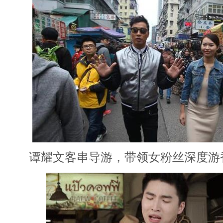
谭耀文客串导游，带领女粉丝深度游