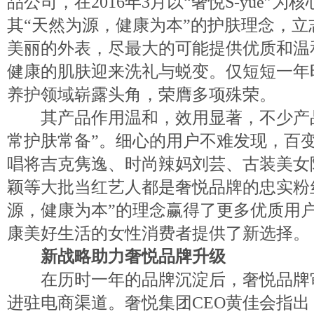
品公司，在2016年3月以“奢悦S-yue”
其“天然为源，健康为本”的护肤理念，
美丽的外表，尽最大的可能提供优质和温
健康的肌肤迎来洗礼与蜕变。仅短短一年
养护领域崭露头角，荣膺多项殊荣。
其产品作用温和，效用显著，不少产品
常护肤常备”。细心的用户不难发现，百
唱将吉克隽逸、时尚辣妈刘芸、古装美女
颖等大批当红艺人都是奢悦品牌的忠实粉
源，健康为本”的理念赢得了更多优质用
康美好生活的女性消费者提供了新选择。
新战略助力奢悦品牌升级
在历时一年的品牌沉淀后，奢悦品牌
进驻电商渠道。奢悦集团CEO黄佳会指