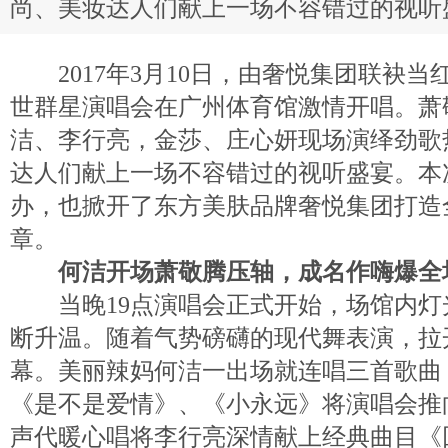
尚、美妆达人们献上一场不容错过的视听
2017年3月10日，由奢悦集团联袂当
世群星演唱会在广州体育馆激情开唱。萧
洁、李行亮，金莎、庄心妍现场演绎劲歌
达人们献上一场不容错过的视听盛宴。本
办，也掀开了东方美肤品牌奢悦集团打造
章。
何洁开场萧敬腾压轴，成名作嗨爆全
当晚19点演唱会正式开始，场馆内灯
断升温。随着气势磅礴的现代舞表演，拉
幕。美丽辣妈何洁一出场就连唱三首歌曲
《是不是爱情》、《小永远》将演唱会推
声代暖心唱将李行亮深情献上经典曲目《