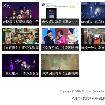
奢悦耀世群星演唱会，千
奢悦耀世群星演唱会进入
810魅族E嘉宾
张门票任性送
倒计时，抢票活动持续进
雯婕 网友：
行中
《欢喜密探》将登优酷 豪
《欢喜密探》将登优酷 开
预检一号： 夏
华阵容承包娱乐圈众星
播发布会众星斗表情
舞台艺术30
「星汇银河」 李克勤音乐
陈慧娴经典粤语金曲唱响
会 亮相「百老汇舞台」唱
「百老匯舞台」
尽首本名曲
Copyright @ 2010-2015
http://www.bt
欢迎广大网友来本网站投