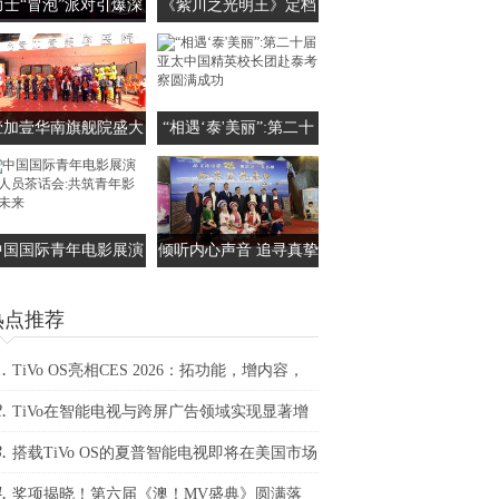
力士“冒泡”派对引爆深
《紫川之光明王》定档
圳 田曦薇带你解锁4款
0530 杨旭文刘宇宁张铭
留香沐浴新范式
恩三兄弟携手上演家族
保卫传奇
壹加壹华南旗舰院盛大
“相遇‘泰'美丽”:第二十
启航，国际医师部抗衰
届亚太中国精英校长团
中心崭新亮相
赴泰考察圆满成功
中国国际青年电影展演
倾听内心声音 追寻真挚
人员茶话会:共筑青年
爱情——观电影《如果
热点推荐
影视未来
爱就表白》有感
.
TiVo OS亮相CES 2026：拓功能，增内容，
.
生态
TiVo在智能电视与跨屏广告领域实现显著增
.
里程碑
搭载TiVo OS的夏普智能电视即将在美国市场
.
布
奖项揭晓！第六届《澳！MV盛典》圆满落