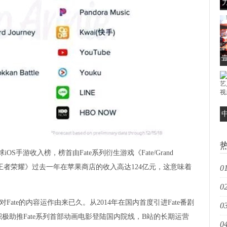
艺
iOS手游收入榜，榜首由Fate系列衍生游戏《Fate/Grand
，《王者荣耀》过去一年在苹果商店的收入高达124亿元，这意味着
01
02
扩
te的内容运作由来已久。从2014年在国内首度引进Fate番剧
03
长
极助推Fate系列首部动画电影登陆国内院线，B站的长期运营
04
发