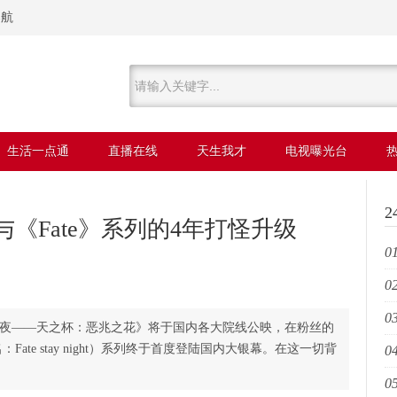
导航
生活一点通
直播在线
天生我才
电视曝光台
《Fate》系列的4年打怪升级
01
02
乐
03
朵
夜——天之杯：恶兆之花》将于国内各大院线公映，在粉丝的
ate stay night）系列终于首度登陆国内大银幕。在这一切背
04
源
05
唱