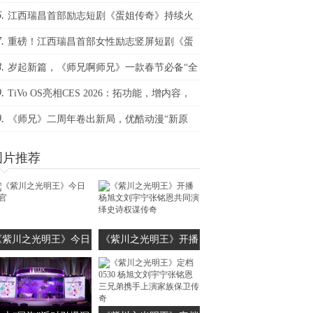
.
构你的全场景视听
江西瑞昌首部励志短剧《蛋姐传奇》持续火
.
！双平台数据刷新纪录，见证本土力量
重磅！江西瑞昌首部女性励志竖屏短剧《蛋
.
传奇》定档三八节
岁起新篇，《师兄啊师兄》一款春节必备“全
.
欢”国漫！
TiVo OS亮相CES 2026：拓功能，增内容，
.
生态
《师兄》二周年卷出新局，优酷动漫“新原
”战略完美升维！
图片推荐
《紫川之光明王》今日
《紫川之光明王》开播
收官
杨旭文刘宇宁张铭恩共
同演绎史诗权谋传奇