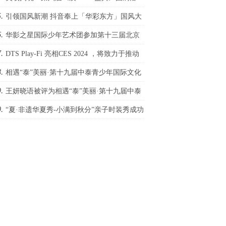
.
！
引领国风新潮 抖音奉上「华彩东方」国风大
.
华影之星国际少年艺术团参加第十三届北京
.
际网络电影展，传承电影梦
DTS Play-Fi 亮相CES 2024 ，将致力于推动
.
庭影院发展
相遇“泰”美丽·第十九届中泰青少年国际文化
.
术季圆满成功
王妍晓语被评为相遇“泰”美丽·第十九届中泰
.
少年国际文化艺术季外交小天使
“夏·非遗华夏秀-小满到秋分”亲子时装秀成功
办