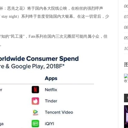
06
重
杯：恶兆之花》将于国内各大院线公映，在粉丝的强烈呼声
/ stay night）系列终于首度登陆国内大银幕。在这一切背后，少
07
爆
08
姐
“民工漫”，Fate系列在国内三次元圈层可能尚属小众，但
09
家
P。
10
扩
创