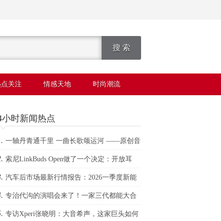
热点关注
情感天地
时尚潮流
24小时新闻热点
.
一轴丹青通千里 一曲长歌颂运河 ——原创音
.
剧《天地运河情之千里丹青》津门启幕展卷
索尼LinkBuds Open做了一个决定：开放耳
.
，世界更精彩
汽车后市场最新行情报告：2026一季度新能
.
维保台次暴涨20%，小米、问界成增长黑马
专治代沟的演唱会来了！一家三代都能大合
.
专访Xperi张晓明：大音希声，这家巨头如何