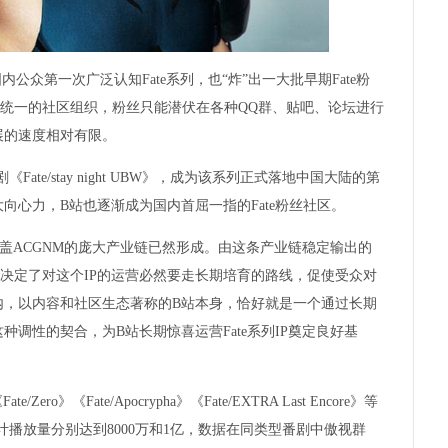
公众第一次广泛认知Fate系列，也“炸”出一大批早期Fate粉
具备统一的社区组织，粉丝只能潜伏在各种QQ群、贴吧、论坛进行
展的速度相对有限。
ate/stay night UBW》，成为该系列正式落地中国大陆的第
向心力，B站也逐渐成为国内首屈一指的Fate粉丝社区。
涵盖ACGNM的庞大产业链已然形成。由这条产业链稳定输出的
，决定了对这个IP的运营必然要走长期培育的路线，促使受众对
内，以内容和社区生态著称的B站本身，恰好就是一个通过长期
调性的契合，为B站长期惊喜运营Fate系列IP奠定良好基
《Fate/Apocrypha》《Fate/EXTRA Last Encore》等
a》累计播放量分别达到8000万和1亿，数据在同类型番剧中傲视群