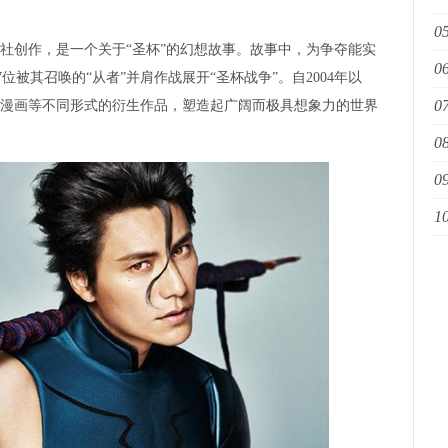
05
幕
月社创作，是一个关于“圣杯”的幻想故事。故事中，为争夺能实
06
餐
位被其召唤的“从者”并肩作战展开“圣杯战争”。自2004年以
07
说、漫画等不同形式的衍生作品，塑造起广阔而极具想象力的世界
国
08
家
09
艺
10
青
举