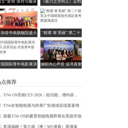
力士“冒泡”派对引爆深
《紫川之光明王》定档
圳 田曦薇带你解锁4款
0530 杨旭文刘宇宁张铭
留香沐浴新范式
恩三兄弟携手上演家族
保卫传奇
壹加壹华南旗舰院盛大
“相遇‘泰'美丽”:第二十
启航，国际医师部抗衰
届亚太中国精英校长团
中心崭新亮相
赴泰考察圆满成功
中国国际青年电影展演
倾听内心声音 追寻真挚
人员茶话会:共筑青年
爱情——观电影《如果
热点推荐
影视未来
爱就表白》有感
.
TiVo OS亮相CES 2026：拓功能，增内容，
.
生态
TiVo在智能电视与跨屏广告领域实现显著增
.
里程碑
搭载TiVo OS的夏普智能电视即将在美国市场
.
布
奖项揭晓！第六届《澳！MV盛典》圆满落