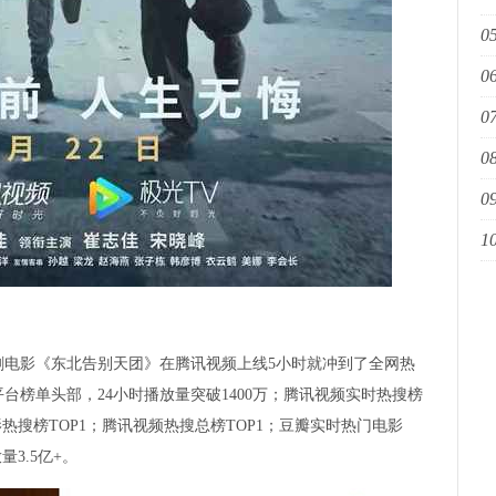
05
幕
06
餐
07
国
08
家
09
艺
10
青
举
影《东北告别天团》在腾讯视频上线5小时就冲到了全网热
台榜单头部，24小时播放量突破1400万；腾讯视频实时热搜榜
影热搜榜TOP1；腾讯视频热搜总榜TOP1；豆瓣实时热门电影
量3.5亿+。