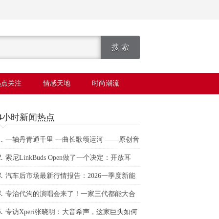
热点关注
情感天地
时尚潮流
24小时新闻热点
.
一轴丹青通千里 一曲长歌颂运河 ——原创音
.
剧《天地运河情之千里丹青》津门启幕展卷
索尼LinkBuds Open做了一个决定：开放耳
.
，世界更精彩
汽车后市场最新行情报告：2026一季度新能
.
维保台次暴涨20%，小米、问界成增长黑马
专治代沟的演唱会来了！一家三代都能大合
.
专访Xperi张晓明：大音希声，这家巨头如何