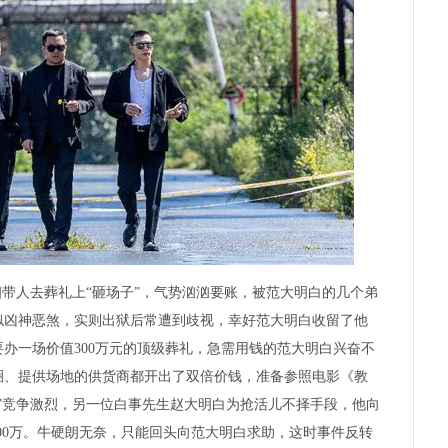
带人去葬礼上“砸场子”，气势汹汹要账，被范大明白的几个弟
似凶神恶煞，实则出狱后常遭到歧视，幸好范大明白收留了他
办一场价值300万元的顶级葬礼，急需用钱的范大明白兴奋不
圈、提供场地的供货商都开出了双倍价钱，准备参照电影《教
”竞争激烈，另一位白事先生赵大明白为抢活儿不择手段，他向
300万。牛硬朗无奈，只能回头向范大明白求助，这时事件反转