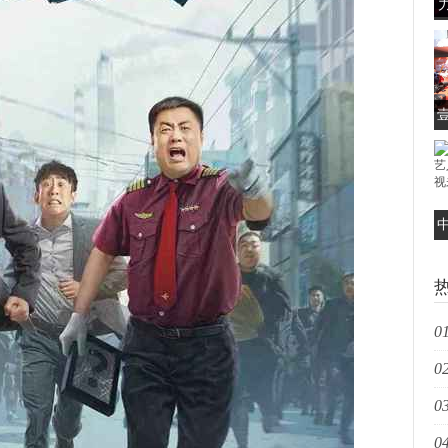
艺
01
02
扩
03
长
04
发