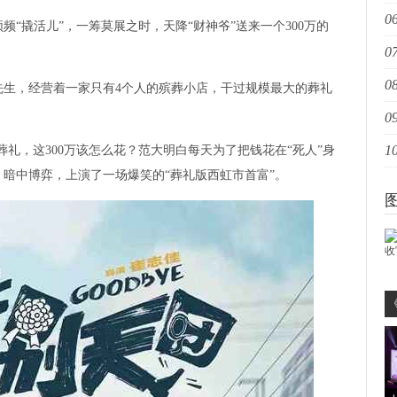
06
重
撬活儿”，一筹莫展之时，天降“财神爷”送来一个300万的
07
爆
08
姐
，经营着一家只有4个人的殡葬小店，干过规模最大的葬礼
09
家
10
礼，这300万该怎么花？范大明白每天为了把钱花在“死人”身
扩
暗中博弈，上演了一场爆笑的“葬礼版西虹市首富”。
创