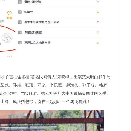
才子崔志佳搭档“著名民间诗人”宋晓峰，出演范大明白和牛硬
瑰梁龙、孙越、张琪、刁彪、李昆鹰、赵海燕、张子栋、韩彦
笑会议室”、“象牙山”、德云社等几大中国最搞笑团体的选手。
路出牌，疯狂抖包袱，凑在一起那叫一个鸡飞狗跳！