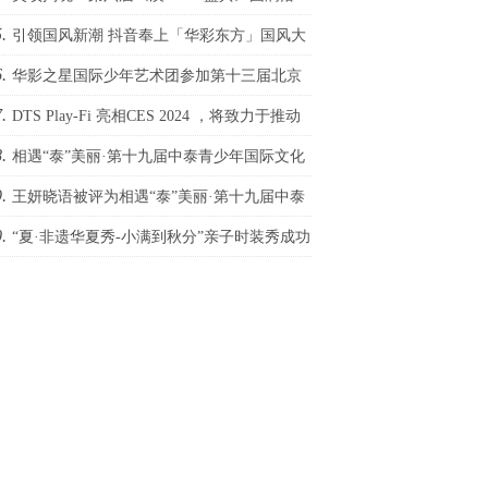
.
！
引领国风新潮 抖音奉上「华彩东方」国风大
.
华影之星国际少年艺术团参加第十三届北京
.
际网络电影展，传承电影梦
DTS Play-Fi 亮相CES 2024 ，将致力于推动
.
庭影院发展
相遇“泰”美丽·第十九届中泰青少年国际文化
.
术季圆满成功
王妍晓语被评为相遇“泰”美丽·第十九届中泰
.
少年国际文化艺术季外交小天使
“夏·非遗华夏秀-小满到秋分”亲子时装秀成功
办