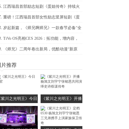
.
构你的全场景视听
江西瑞昌首部励志短剧《蛋姐传奇》持续火
.
！双平台数据刷新纪录，见证本土力量
重磅！江西瑞昌首部女性励志竖屏短剧《蛋
.
传奇》定档三八节
岁起新篇，《师兄啊师兄》一款春节必备“全
.
欢”国漫！
TiVo OS亮相CES 2026：拓功能，增内容，
.
生态
《师兄》二周年卷出新局，优酷动漫“新原
”战略完美升维！
图片推荐
《紫川之光明王》今日
《紫川之光明王》开播
收官
杨旭文刘宇宁张铭恩共
同演绎史诗权谋传奇