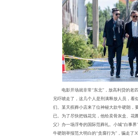
电影开场就非常“东北”，放高利贷的老四
兄吓唬走了，这几个人是刑满释放人员，看
们。某天殡葬小店来了位神秘大款牛硬朗，要
已。为了尽快把钱花完，他给卖骨灰盒、花
父》办一场浮夸的国际范葬礼。小城“白事界
牛硬朗举报范大明白的“贪腐行为”，骗走了