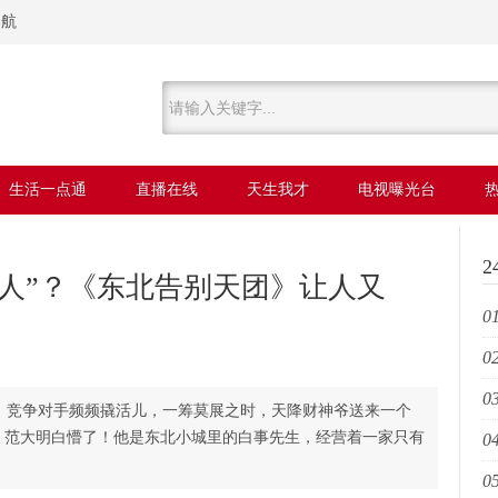
导航
生活一点通
直播在线
天生我才
电视曝光台
“换人”？《东北告别天团》让人又
01
02
乐
03
朵
竞争对手频频撬活儿，一筹莫展之时，天降财神爷送来一个
！ 范大明白懵了！他是东北小城里的白事先生，经营着一家只有
04
源
05
唱