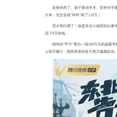
老爸快死了、孩子要动手术、竞争对手频频“
大单，光定金就“咔咔”刷了120万！
范大明白懵了！他是东北小城里的白事先生
花了8万块钱。
阔绰的“甲方”要办一场300万元的超豪华葬
上绞尽脑汁，闻风而来的各方势力蠢蠢欲动、