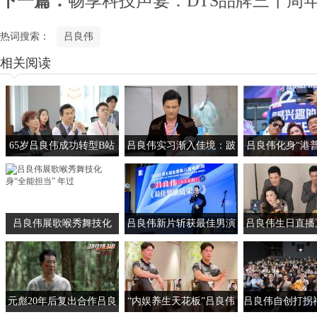
下一篇：
畅享科技声宴：DTS品牌三十周
热词搜索：
吕良伟
相关阅读
65岁吕良伟成功转型B站
吕良伟实习渐入佳境：跛
吕良伟化身“港
实习生 面试间隙不经意小
豪附体“制霸”办公区 健身
果不断，龙袍
动作引热议
房小试牛刀看呆后生仔
Cosplay
吕良伟展歌喉秀舞技化
吕良伟新片斩获最佳男演
吕良伟生日直播
身“全能担当” 年过六旬却
员 影片中硬核肌肉线条令
时在线近15万人
活成青年人都向往的样子
人垂涎
动宛若热恋
元彪20年后复出合作吕良
“内娱养生天花板”吕良伟
吕良伟自创打拐