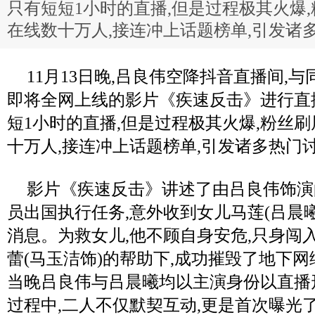
只有短短1小时的直播,但是过程极其火爆,
在线数十万人,接连冲上话题榜单,引发诸
11月13日晚,吕良伟空降抖音直播间,
即将全网上线的影片《疾速反击》进行直
短1小时的直播,但是过程极其火爆,粉丝刷
十万人,接连冲上话题榜单,引发诸多热门
影片《疾速反击》讲述了由吕良伟饰演
员出国执行任务,意外收到女儿马莲(吕晨
消息。为救女儿,他不顾自身安危,只身闯
蕾(马玉洁饰)的帮助下,成功摧毁了地下
当晚吕良伟与吕晨曦均以主演身份以直播
过程中,二人不仅默契互动,更是首次曝光