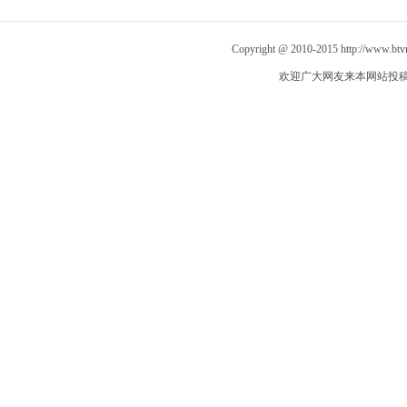
伟徐冬冬 《卸甲归来》1
自创“空气二郎腿”引爆全
带暖” ，《天
月30日全国上映
网 网友：坚持10秒已是极
棒《失孤》再引
Copyright @ 2010-2015
http://www.bt
限
欢迎广大网友来本网站投