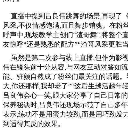
直播中提到吕良伟跳舞的场景,再现了《
风采,不仅情感饱满,而且舞步销魂。在粉
呼声中,现场教学主创们“渣哥舞”,将整
友惊呼“还是熟悉的配方”“渣哥风采更胜当年”..
虽然是第二次参与线上直播,但作为影视
伟在镜头前十分从容,与网友互动对答如
能、驻颜自然成了粉丝们最关注的话题。
大,你还那样,我却老了”“这后生越活越年
吕良伟会心一笑,跟大家分享了自己日常
保养秘诀时,吕良伟还现场示范了自己多年
表示,练功不是用蛮力较劲,而是用巧劲发
到适得其反的效果。