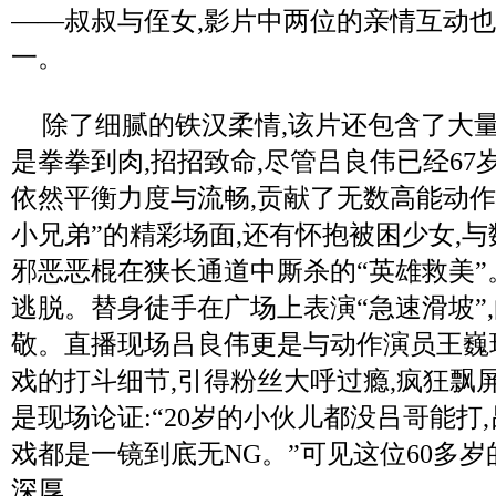
——叔叔与侄女,影片中两位的亲情互动
一。
除了细腻的铁汉柔情,该片还包含了大量
是拳拳到肉,招招致命,尽管吕良伟已经67
依然平衡力度与流畅,贡献了无数高能动作
小兄弟”的精彩场面,还有怀抱被困少女,
邪恶恶棍在狭长通道中厮杀的“英雄救美
逃脱。替身徒手在广场上表演“急速滑坡”
敬。直播现场吕良伟更是与动作演员王巍
戏的打斗细节,引得粉丝大呼过瘾,疯狂飘屏“
是现场论证:“20岁的小伙儿都没吕哥能打
戏都是一镜到底无NG。”可见这位60多
深厚。