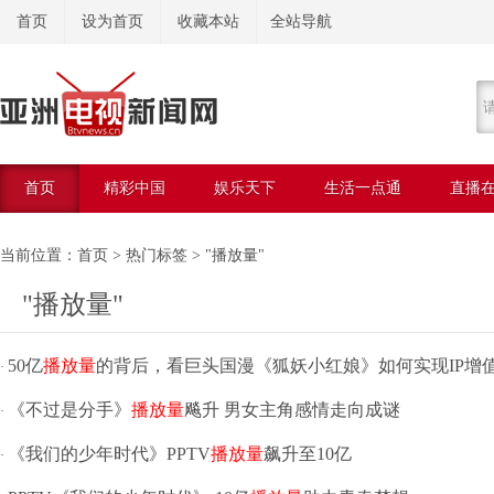
首页
设为首页
收藏本站
全站导航
首页
精彩中国
娱乐天下
生活一点通
直播
美容美体
当前位置：
首页
>
热门标签
> "播放量"
"播放量"
50亿
播放量
的背后，看巨头国漫《狐妖小红娘》如何实现IP增
·
《不过是分手》
播放量
飚升 男女主角感情走向成谜
·
《我们的少年时代》PPTV
播放量
飙升至10亿
·