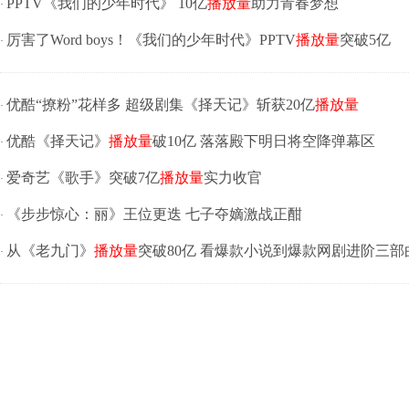
PPTV《我们的少年时代》 10亿
播放量
助力青春梦想
·
厉害了Word boys！《我们的少年时代》PPTV
播放量
突破5亿
·
优酷“撩粉”花样多 超级剧集《择天记》斩获20亿
播放量
·
优酷《择天记》
播放量
破10亿 落落殿下明日将空降弹幕区
·
爱奇艺《歌手》突破7亿
播放量
实力收官
·
《步步惊心：丽》王位更迭 七子夺嫡激战正酣
·
从《老九门》
播放量
突破80亿 看爆款小说到爆款网剧进阶三部
·