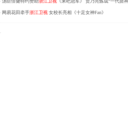
汤臣倍健特约赞助
浙江卫视
《来吧冠军》 贾乃亮炼成“一代搓神
·
网易花田牵手
浙江卫视
女校长亮相《十足女神Fan》
·
·