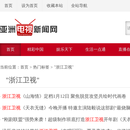
首页
设为首页
收藏本站
全站导航
首页
精彩中国
娱乐天下
生活一点通
直播
美容美体
当前位置：
首页
>
热门标签
> "浙江卫视"
"浙江卫视"
浙江卫视
《山海情》定档1月12日 聚焦脱贫攻坚共绘时代画卷
·
浙江卫视
《天衣无缝》今晚开播 特邀主演陆毅说这部剧“最烧脑
·
“刚剧联盟”强势来袭！超级制作班底打造
浙江卫视
开年剧《天
·