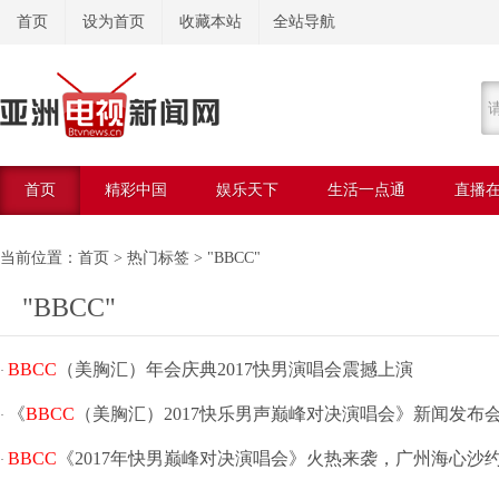
首页
设为首页
收藏本站
全站导航
首页
精彩中国
娱乐天下
生活一点通
直播
美容美体
当前位置：
首页
>
热门标签
> "BBCC"
"BBCC"
BBCC
（美胸汇）年会庆典2017快男演唱会震撼上演
·
《
BBCC
（美胸汇）2017快乐男声巅峰对决演唱会》新闻发布
·
BBCC
《2017年快男巅峰对决演唱会》火热来袭，广州海心沙
·