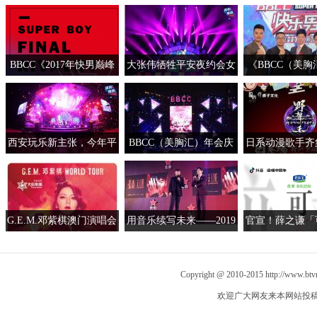
会圆满成功 容祖儿李克勤
叫现场杨乃文演唱会成都
Love Concer
齐聚一堂
收官
郑州
BBCC《2017年快男巅峰
大张伟牺牲平安夜约会女
《BBCC（美胸汇
对决演唱会》火热来袭，
粉 人间精品尖叫吧演唱会
快乐男声巅峰
广州海心沙约定你！
继续开唱
会》新闻发布会
西安玩乐新主张，今年平
BBCC（美胸汇）年会庆
日系动漫歌手齐
安夜有大张伟不一样
典2017快男演唱会震撼上
都杭州 “瞬心文
演
声季动漫演唱会
G.E.M.邓紫棋澳门演唱会
用音乐续写未来——2019
官宣！薛之谦「
3月9日实力回归
张杰【未·LIVE】全球巡
线上演唱会
回演唱会发布会如约来袭
Copyright @ 2010-2015
http://www.bt
欢迎广大网友来本网站投