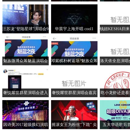
楠“乐在其中”演唱会
年的你何在？
会 艺术总监姚
称“小干部
汪苏泷“登陆星球”演唱会9
华晨宇上海开唱 cool1
钱妞KESHA归
月17日开演，门票可以分
dual生态手机直播券直观
滚和灵魂，勇敢
期付款
火星演唱会现场
魅族微博众筹魅蓝演唱会
邓紫棋朴树返场?魅族众筹
洛天依全息演唱会
已获大量魅友支持
魅蓝演唱会
月16日开启
奢悦耀世群星演唱会进入
奢悦耀世群星演唱会嘉宾
吃小龙虾还是看
倒计时，抢票活动持续进
亮相，众星舞台魅力绽放
上有象视频看现
行中
两者皆不
因诗美2017超级膜幻演唱
摇滚女王为粉丝“下跪” 尖
五大华语歌后