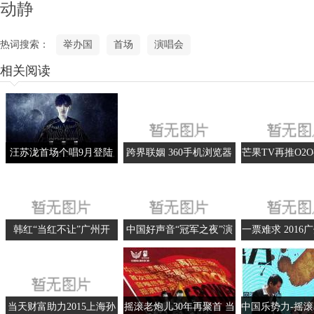
动静
热词搜索：
举办国
首场
演唱会
相关阅读
汪苏泷首场个唱9月登陆
跨界联姻 360手机浏览器
芒果TV再推O2
北京 阿里星球首批门票今
助力林俊杰巡回演唱会
18日晚互联网
日限量开售
翔演唱
韩红“当红不让”广州开
中国好声音“冠军之夜”演
一票难求 2016
唱，飙粤语告白歌迷
唱会新闻发布会群星璀璨
跨年演唱
当天财富助力2015上海孙
摇滚老炮儿30年再聚首 当
中国乐势力-摇滚