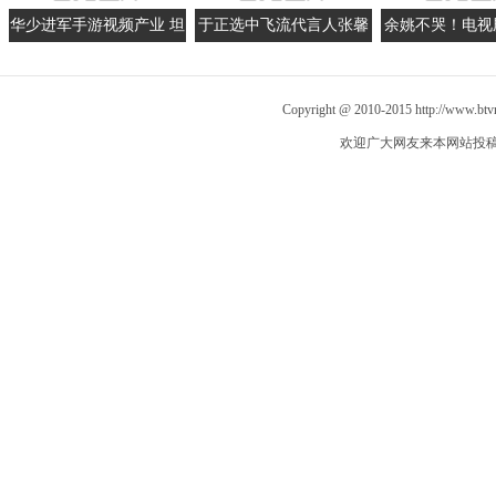
华少进军手游视频产业 坦
于正选中飞流代言人张馨
余姚不哭！电视
言导演才是他的中国梦
予 将拍武侠题材新作
明传奇》助力
Copyright @ 2010-2015
http://www.bt
欢迎广大网友来本网站投