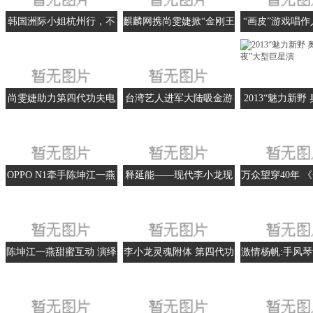
韩国洲际小姐杭州行，不
麒麟网携尚雯婕掀“金刚王
“画皮”游戏唱
能说的秘密
风暴”
演绎《金刚王
尚雯婕助力第四代功夫电
台湾艺人进军大陆吸金游
2013“魅力新野
影 演唱《金刚王》主题曲
戏圈
之夜”大型巨
OPPO N1牵手陈坤江一燕
释延能——现代李小龙现
万众望穿40年 
明星力挺发布会
身《金刚王•死亡救赎》
成就第二个李小
延能
陈坤江一燕甜蜜互动 演绎
李小龙灵魂附体 第四代功
激情杨帆:手风
唯美广告大片
夫电影《金刚王》上映
发热烈反