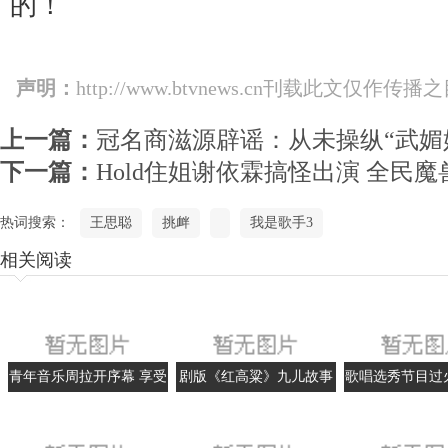
的！
声明：
http://www.btvnews.cn刊载此文
上一篇：
冠名商滋源辟谣：从未操纵“武媚
下一篇：
Hold住姐谢依霖搞怪出演 全民
热词搜索：
王思聪
挑衅
我是歌手3
相关阅读
青年音乐周拉开序幕 享受
剧版《红高粱》九儿故事
歌唱选秀节目过
原创音乐
被前移
手降温