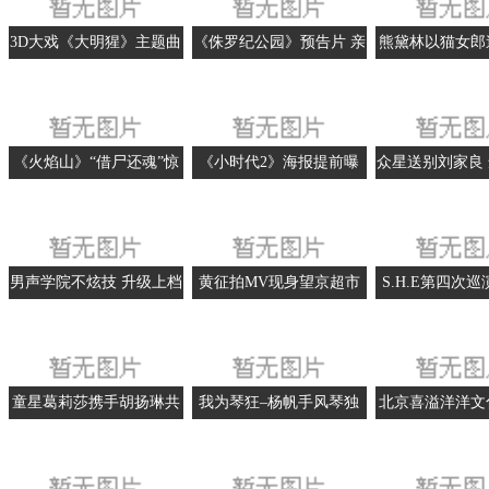
3D大戏《大明猩》主题曲
《侏罗纪公园》预告片 亲
熊黛林以猫女郎
欣赏 少女时代金泰妍献唱
临3D恐龙世界真实体验
出场 否认删郭
《火焰山》“借尸还魂”惊
《小时代2》海报提前曝
众星送别刘家良
呆观众
光 郭导要黑暗无边
向邵逸夫
男声学院不炫技 升级上档
黄征拍MV现身望京超市
S.H.E第四次
与快男双剑合璧
引来顾客围观
迷久违感
童星葛莉莎携手胡扬琳共
我为琴狂–杨帆手风琴独
北京喜溢洋洋文
唱《最好的未来》
奏音乐会拉响“中国好琴
限公司
音”